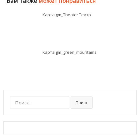
Вам также
может понравиться
Карта gm_Theater Театр
Карта gm_green_mountains
П
Поиск
о
и
с
к
: