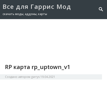
Все для Гаррис Мод
скачать моды, аддоны, карты
Главная
NPC
Аддоны
Карты
Модели
Оружие
Транспорт
RP карта rp_uptown_v1
Создано автором
garrys
19.04.2021