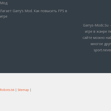
Мод
Лагает Garry’s Mod. Как повысить FPS в
игре
Garrys-Modc.Su 
игре в жанре п
сайте можно най
многое друг
sport.nev
Robots.txt
|
Sitemap
|