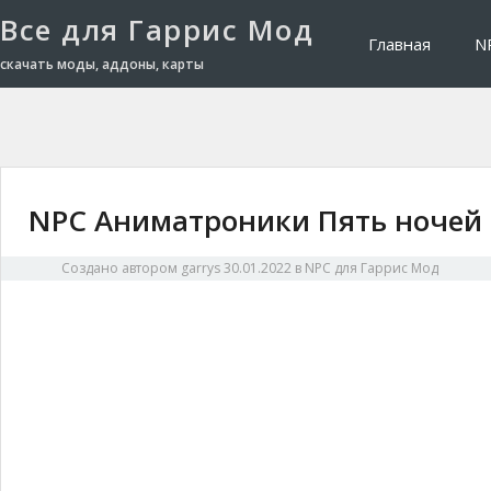
Все для Гаррис Мод
Главная
N
скачать моды, аддоны, карты
NPC Аниматроники Пять ночей 
Создано автором
garrys
30.01.2022
в
NPC для Гаррис Мод