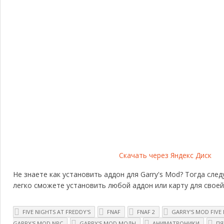
Скачать через Яндекс Диск
Не знаете как установить аддон для Garry's Mod? Тогда сле
легко сможете установить любой аддон или карту для своей
FIVE NIGHTS AT FREDDY'S
FNAF
FNAF 2
GARRY'S MOD FIVE 
GARRY'S MOD NPC
GARRY'S MOD МОДЫ
АНИМАТРОНИКИ
ПЯ