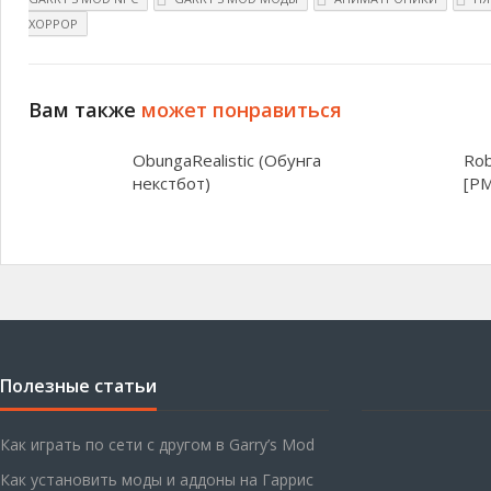
ХОРРОР
Вам также
может понравиться
ObungaRealistic (Обунга
Rob
некстбот)
[PM
Полезные статьи
Как играть по сети с другом в Garry’s Mod
Как установить моды и аддоны на Гаррис