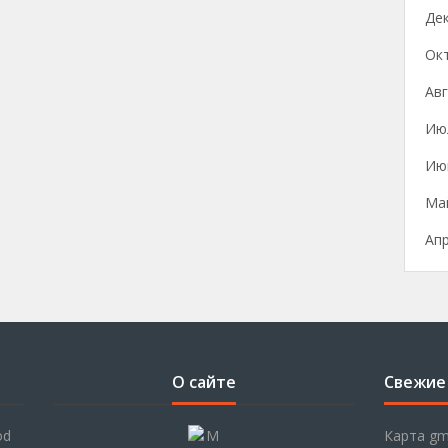
Де
Ок
Авг
Ию
Ию
Ма
Ап
О сайте
Свежие
od
Карта gm