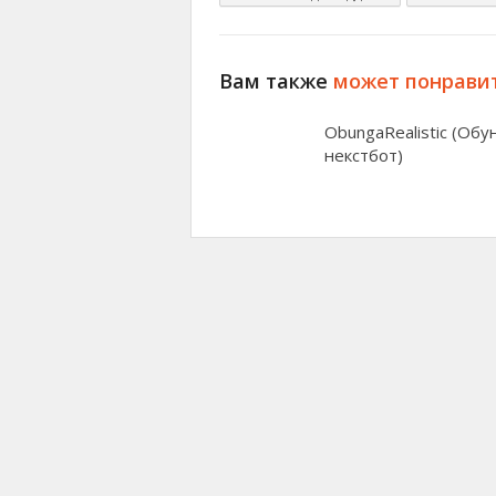
Вам также
может понрави
ObungaRealistic (Обу
некстбот)