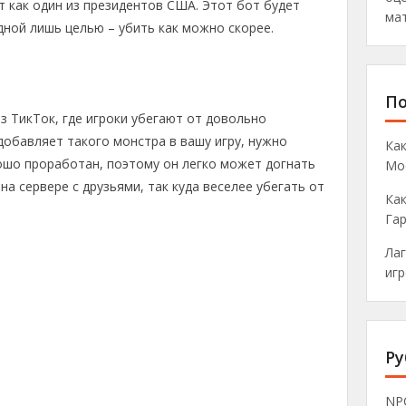
 как один из президентов США. Этот бот будет
мат
одной лишь целью – убить как можно скорее.
По
з ТикТок, где игроки убегают от довольно
обавляет такого монстра в вашу игру, нужно
Как
ошо проработан, поэтому он легко может догнать
Mo
на сервере с друзьями, так куда веселее убегать от
Как
Га
Лаг
игр
Ру
NP