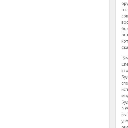
ору
от
со
воо
бол
огн
кот
Ска
SM
Спе
это
Бу
сп
исп
мод
Бу
NPC
вы
ур
оц