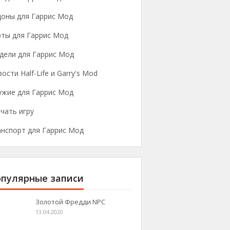
доны для Гаррис Мод
рты для Гаррис Мод
дели для Гаррис Мод
ости Half-Life и Garry's Mod
ужие для Гаррис Мод
чать игру
анспорт для Гаррис Мод
пулярные записи
Золотой Фредди NPC
13.04.2020