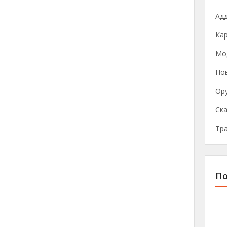
Ад
Ка
Мо
Нов
Ор
Ска
Тр
По