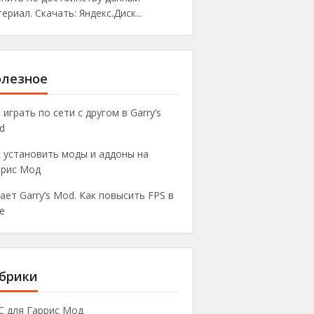
ериал. Скачать: Яндекс.Диск...
лезное
 играть по сети с другом в Garry’s
d
 установить моды и аддоны на
ррис Мод
ает Garry’s Mod. Как повысить FPS в
е
брики
C для Гаррис Мод