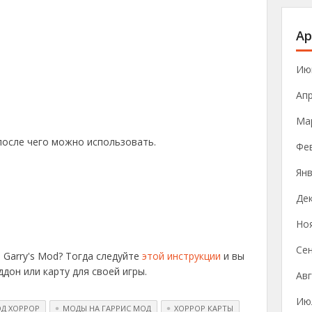
Ар
Ию
Ап
Ма
 после чего можно использовать.
Фе
Янв
Де
Но
Се
 Garry's Mod? Тогда следуйте
этой инструкции
и вы
дон или карту для своей игры.
Авг
Ию
ОД ХОРРОР
МОДЫ НА ГАРРИС МОД
ХОРРОР КАРТЫ