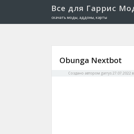
Все для Гаррис Мо
скачать моды, аддоны, карты
Obunga Nextbot
Создано автором
garrys
27.07.2022