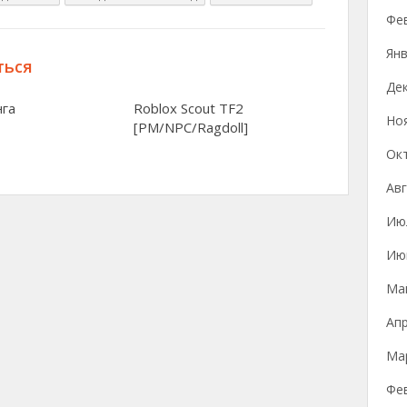
Фе
Янв
ться
Де
нга
Roblox Scout TF2
Но
[PM/NPC/Ragdoll]
Ок
Авг
Ию
Ию
Ма
Ап
Ма
Фе