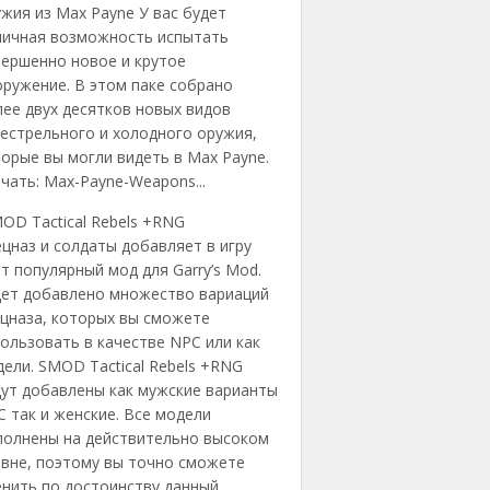
жия из Max Payne У вас будет
личная возможность испытать
вершенно новое и крутое
ружение. В этом паке собрано
ее двух десятков новых видов
естрельного и холодного оружия,
орые вы могли видеть в Max Payne.
чать: Max-Payne-Weapons...
OD Tactical Rebels +RNG
цназ и солдаты добавляет в игру
т популярный мод для Garry’s Mod.
дет добавлено множество вариаций
ецназа, которых вы сможете
ользовать в качестве NPC или как
ели. SMOD Tactical Rebels +RNG
дут добавлены как мужские варианты
 так и женские. Все модели
полнены на действительно высоком
овне, поэтому вы точно сможете
енить по достоинству данный