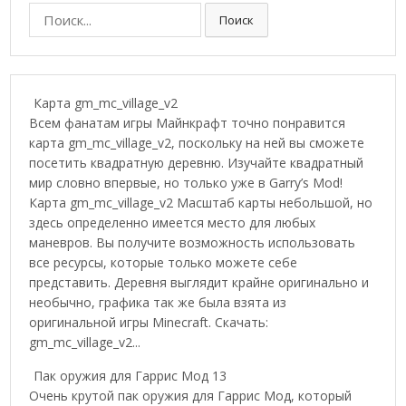
П
Поиск
о
и
с
к
Карта gm_mc_village_v2
:
Всем фанатам игры Майнкрафт точно понравится
карта gm_mc_village_v2, поскольку на ней вы сможете
посетить квадратную деревню. Изучайте квадратный
мир словно впервые, но только уже в Garry’s Mod!
Карта gm_mc_village_v2 Масштаб карты небольшой, но
здесь определенно имеется место для любых
маневров. Вы получите возможность использовать
все ресурсы, которые только можете себе
представить. Деревня выглядит крайне оригинально и
необычно, графика так же была взята из
оригинальной игры Minecraft. Скачать:
gm_mc_village_v2...
Пак оружия для Гаррис Мод 13
Очень крутой пак оружия для Гаррис Мод, который