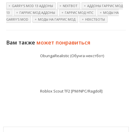
GARRY'S MOD 13 АДДОНЫ
NEXTBOT
АДДОНЫ ГАРРИС МОД
13
ГАРРИС МОД АДДОНЫ
ГАРРИС МОД НПС
МОДЫ НА
GARRY'S MOD
МОДЫ НА ГАРРИС МОД
НЕКСТБОТЫ
Вам также
может понравиться
ObungaRealistic (Обунга некстбот)
Roblox Scout TF2 [PM/NPC/Ragdoll]