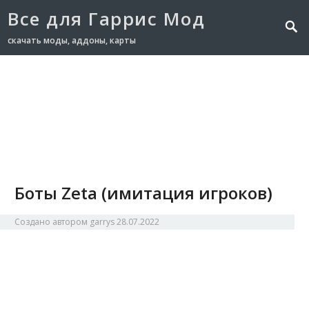
Все для Гаррис Мод
скачать моды, аддоны, карты
Главная
NPC
Аддоны
Карты
Модели
Оружие
Транспорт
Боты Zeta (имитация игроков)
Создано автором
garrys
28.07.2022