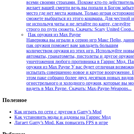
всеми своими страхами. Похоже кто-то действител
желает вашей смерти ведь вы попали в Богом забыт
место где нет места живым. Только играя осторожн
сможете выбраться из этого кошмара. Для честной 
не используя читы и не летайте по карте, следуйте
строго по пути сюжета. Скачать: Scary United Coop..
Пак оружия из Max Payne
Наверняка вы играли в серию игр Макс Пейн, дан
пак оружия поможет вам завладеть большим
количеством оружия из этих игр. Используйте новы
автоматы, гранатометы, пистолеты и другое оружие
уничтожения любого противника в Гаррис Мод. Па
оружия из Max Payne У вас будет отличная возможн
испытать совершенно новое и крутое вооружение. 
этом паке собрано более двух десятков новых видов
огнестрельного и холодного оружия, которые вы мо
видеть в Max Payne. Скачать: Max-Payne-Weapons...
Полезное
Как играть по сети с другом в Garry’s Mod
Как установить моды и аддоны на Гаррис Мод
Лагает Garry’s Mod. Как повысить FPS в игре