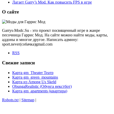
Лагает Garry’s Mod. Как повысить FPS в игре
О сайте
Garrys-Modc.Su - это проект посвященный игре в жанре
песочница Гаррис Мод. На сайте можно найти моды, карты,
аддоны и многое другое. Написать админу:
sport.never(собачка)gmail.com
RSS
Свежие записи
Карта gm_Theater Театр
Карта gm_green_mountains
Карта из Among Us Skeld
ObungaRealistic (Обунга некстбот)
Карта gm_apartments (квартира)
Robots.txt
|
Sitemap
|