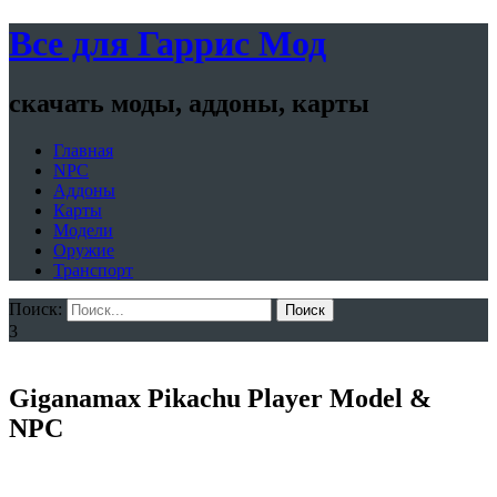
Все для Гаррис Мод
скачать моды, аддоны, карты
Главная
NPC
Аддоны
Карты
Модели
Оружие
Транспорт
Поиск:
Поиск
3
Giganamax Pikachu Player Model &
NPC