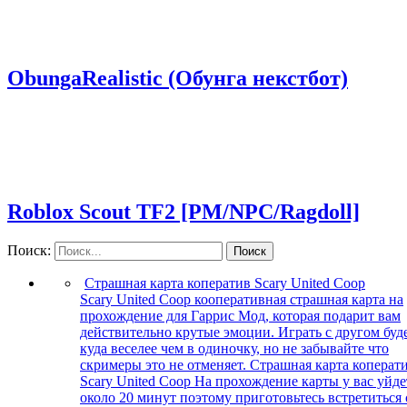
ObungaRealistic (Обунга некстбот)
Roblox Scout TF2 [PM/NPC/Ragdoll]
Поиск:
Поиск
Страшная карта коператив Scary United Coop
Scary United Coop кооперативная страшная карта на
прохождение для Гаррис Мод, которая подарит вам
действительно крутые эмоции. Играть с другом буд
куда веселее чем в одиночку, но не забывайте что
скримеры это не отменяет. Страшная карта коперат
Scary United Coop На прохождение карты у вас уйде
около 20 минут поэтому приготовьтесь встретиться 