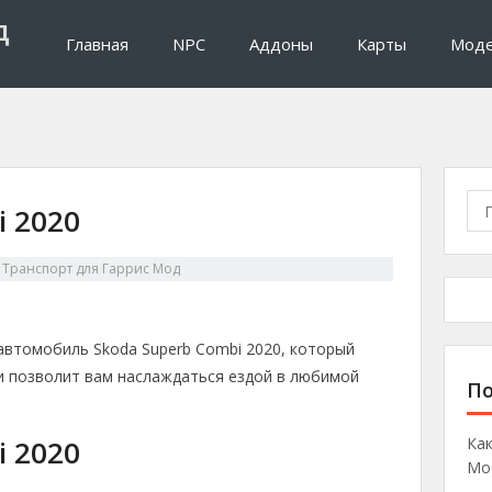
д
Главная
NPC
Аддоны
Карты
Мод
П
i 2020
о
и
в
Транспорт для Гаррис Мод
с
к
:
автомобиль Skoda Superb Combi 2020, который
и позволит вам наслаждаться ездой в любимой
По
i 2020
Как
Mo