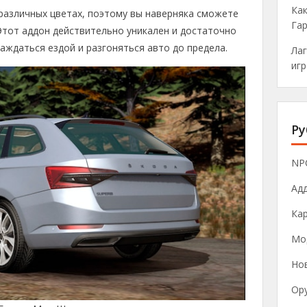
Как
различных цветах, поэтому вы наверняка сможете
Га
Этот аддон действительно уникален и достаточно
аждаться ездой и разгоняться авто до предела.
Лаг
игр
Ру
NP
Ад
Ка
Мо
Нов
Ор