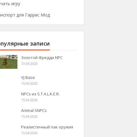
чать игру
анспорт для Гаррис Мод
пулярные записи
Золотой Фредди NPC
13.04.2020
VJ Base
15.04.2020
NPCs из S.T.A.L.K.E.R.
15.04.2020
Animal SNPCs
15.04.2020
Реалистичный пак оружия
15.04.2020