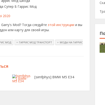
Ска
Тр
bi 2020
 Garry's Mod? Тогда следуйте
этой инструкции
и вы
дон или карту для своей игры.
По
РИС МОД
ГАРРИС МОД ТРАНСПОРТ
МОДЫ НА ГАРРИС
ться
[simfphys] BMW M5 E34