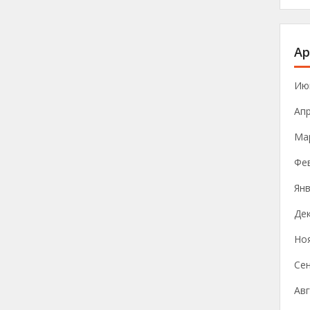
Ар
Ию
Ап
Ма
Фе
Янв
Де
Но
Се
Авг