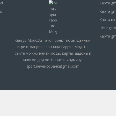
od
Карта gm
ис
Карта gm
Карта из
ObungaRea
Карта gm
Garrys-Modc.Su - это проект посвященный
игре в жанре песочница Гаррис Мод. На
сайте можно найти моды, карты, аддоны и
многое другое. Написать админу:
sport.never(собачка)gmail.com