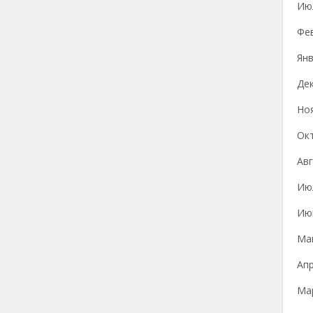
Ию
Фе
Янв
Де
Но
Ок
Авг
Ию
Ию
Ма
Ап
Ма