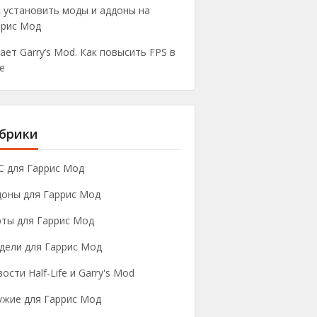
 установить моды и аддоны на
ррис Мод
ает Garry’s Mod. Как повысить FPS в
е
брики
C для Гаррис Мод
доны для Гаррис Мод
рты для Гаррис Мод
дели для Гаррис Мод
ости Half-Life и Garry's Mod
ужие для Гаррис Мод