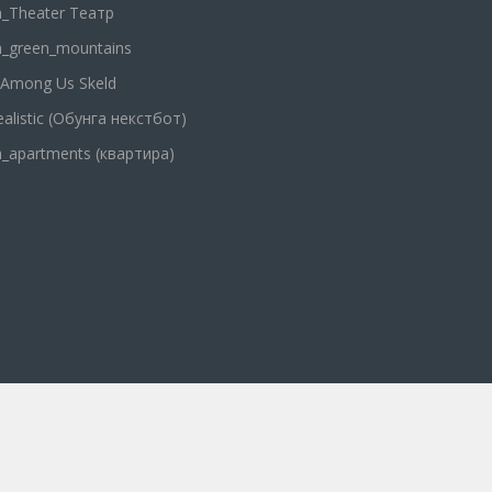
_Theater Театр
_green_mountains
 Among Us Skeld
listic (Обунга некстбот)
_apartments (квартира)