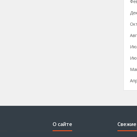
Фе
Де
Ок
Авг
Ию
Ию
Ма
Ап
О сайте
Свежие