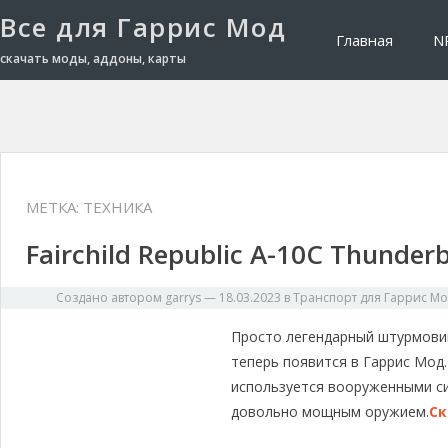
Все для Гаррис Мод
Главная
N
скачать моды, аддоны, карты
МЕТКА: ТЕХНИКА
Fairchild Republic A-10C Thunderbo
Создано автором
garrys
—
18.03.2023
в
Транспорт для Гаррис М
Просто легендарный штурмовик 
теперь появится в Гаррис Мод
используется вооруженными с
довольно мощным оружием.
Ск