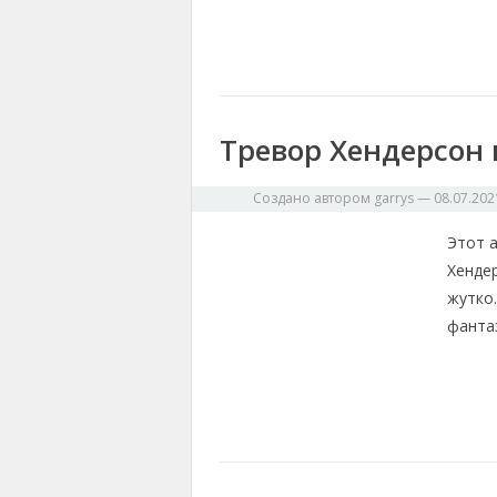
Тревор Хендерсон
Создано автором
garrys
—
08.07.202
Этот 
Хенде
жутко
фантаз