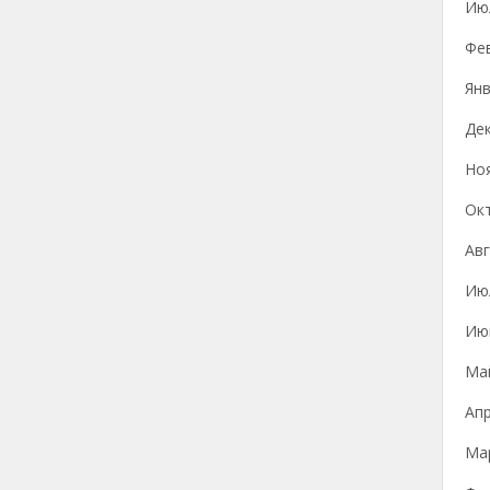
Ию
Фе
Янв
Де
Но
Ок
Авг
Ию
Ию
Ма
Ап
Ма