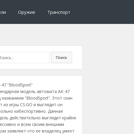
ели
Оружие
Транспорт
Поиск
-47 “BloodSport”
гендарная модель автомата АК-47
 названием “BloodSport”. Этот скин
т из игры CS:GO и выглядит он
вольно кибеспортивно. Данная
дель действительно выглядит крайне
ессивно и всем своим внешним
ом заявляет что ее владелец умеет