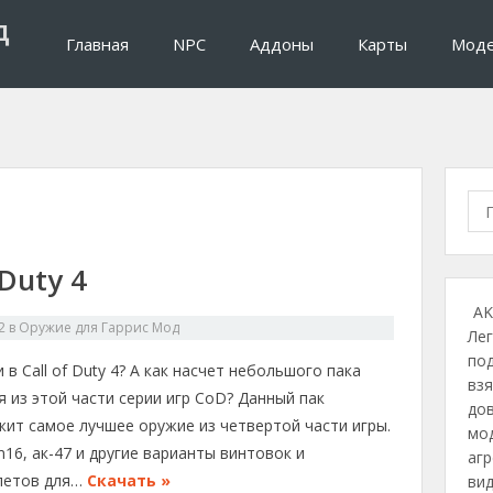
д
Главная
NPC
Аддоны
Карты
Мод
П
о
и
 Duty 4
с
к
AK
:
2
в
Оружие для Гаррис Мод
Ле
под
 в Call of Duty 4? А как насчет небольшого пака
взя
 из этой части серии игр CoD? Данный пак
до
жит самое лучшее оружие из четвертой части игры.
мо
16, ак-47 и другие варианты винтовок и
агр
летов для…
Скачать »
вид