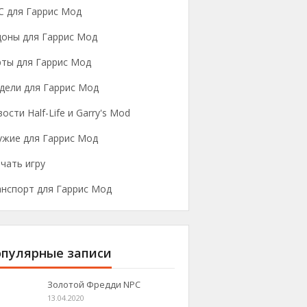
C для Гаррис Мод
доны для Гаррис Мод
рты для Гаррис Мод
дели для Гаррис Мод
ости Half-Life и Garry's Mod
ужие для Гаррис Мод
чать игру
анспорт для Гаррис Мод
пулярные записи
Золотой Фредди NPC
13.04.2020