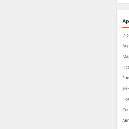
Ар
Ию
Ап
Ма
Фе
Янв
Де
Но
Се
Авг