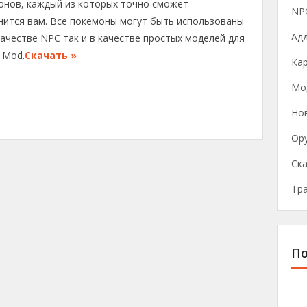
онов, каждый из которых точно сможет
NP
нится вам. Все покемоны могут быть использованы
Ад
качестве NPC так и в качестве простых моделей для
s Mod.
Скачать »
Ка
Мо
Нов
Ор
Ска
Тр
По