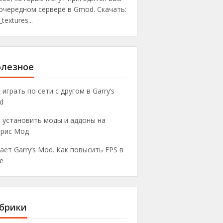
очередном сервере в Gmod. Скачать:
_textures...
лезное
 играть по сети с другом в Garry’s
d
 установить моды и аддоны на
ррис Мод
ает Garry’s Mod. Как повысить FPS в
е
брики