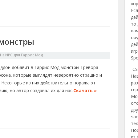
хор
Есл
де
то
вам
ору
 монстры
дей
игр
1
в
NPC для Гаррис Мод
Spor
аддон добавит в Гаррис Мод монстры Тревора
CS
рсона, которые выглядят невероятно страшно и
На
. Некоторые из них действительно поражают
раз
сер
ию, но автор создавал их для нас.
Скачать »
Мод
отс
дру
час
тек
Пос
из 