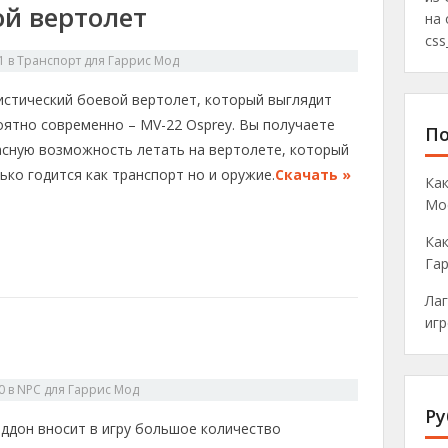
ой вертолет
на 
css
1
в
Транспорт для Гаррис Мод
истический боевой вертолет, который выглядит
оятно современно – MV-22 Osprey. Вы получаете
По
асную возможность летать на вертолете, который
ько годится как транспорт но и оружие.
Скачать »
Как
Mo
Как
Га
Лаг
игр
0
в
NPC для Гаррис Мод
Ру
аддон вносит в игру большое количество