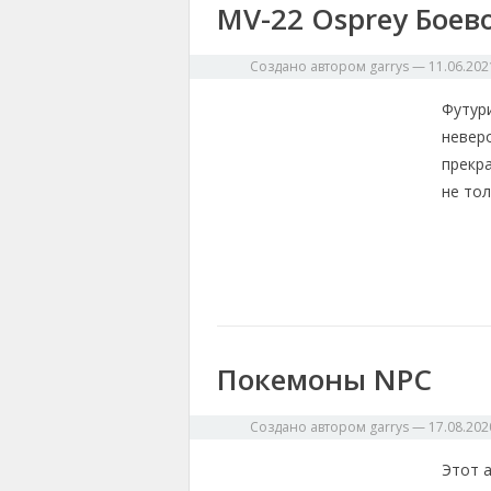
MV-22 Osprey Боев
Создано автором
garrys
—
11.06.202
Футур
невер
прекр
не тол
Покемоны NPC
Создано автором
garrys
—
17.08.202
Этот 