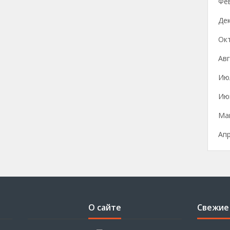
Фе
Де
Ок
Авг
Ию
Ию
Ма
Ап
О сайте
Свежие