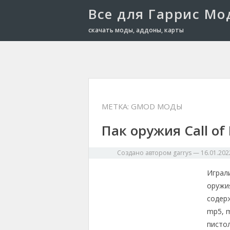
Все для Гаррис Мо
скачать моды, аддоны, карты
МЕТКА: GMOD МОДЫ
Пак оружия Call of
Создано автором
garrys
—
16.01.202
Играли
оружия
содер
mp5, m
писто