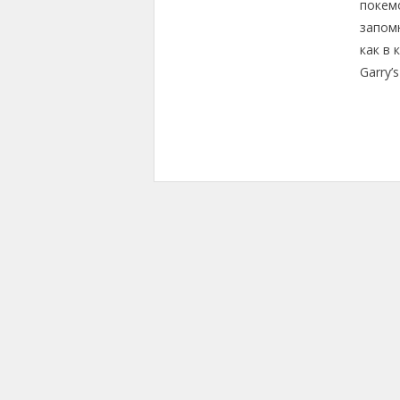
покем
запом
как в 
Garry’