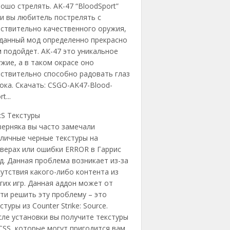
ошо стрелять. AK-47 “BloodSport”
и вы любитель пострелять с
йствительно качественного оружия,
 данный мод определенно прекрасно
 подойдет. АК-47 это уникальное
жие, а в таком окрасе оно
ствительно способно радовать глаз
ока. Скачать: CSGO-AK47-Blood-
t...
:S Текстуры
верняка вы часто замечали
личные черные текстуры на
верах или ошибки ERROR в Гаррис
. Данная проблема возникает из-за
утствия какого-либо контента из
гих игр. Данная аддон может от
ти решить эту проблему – это
стуры из Counter Strike: Source.
ле установки вы получите текстуры
CSS, которые могут пригодится вам