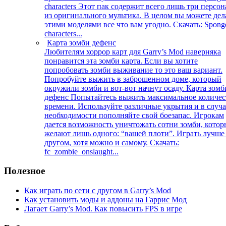
characters Этот пак содержит всего лишь три персо
из оригинального мультика. В целом вы можете дел
этими моделями все что вам угодно. Скачать: Spong
characters...
Карта зомби дефенс
Любителям хоррор карт для Garry’s Mod наверняка
понравится эта зомби карта. Если вы хотите
попробовать зомби выживание то это ваш вариант.
Попробуйте выжить в заброшенном доме, который
окружили зомби и вот-вот начнут осаду. Карта зомб
дефенс Попытайтесь выжить максимальное количес
времени. Используйте различные укрытия и в случа
необходимости пополняйте свой боезапас. Игрокам
дается возможность уничтожать сотни зомби, котор
желают лишь одного: “вашей плоти”. Играть лучше
другом, хотя можно и самому. Скачать:
fc_zombie_onslaught...
Полезное
Как играть по сети с другом в Garry’s Mod
Как установить моды и аддоны на Гаррис Мод
Лагает Garry’s Mod. Как повысить FPS в игре