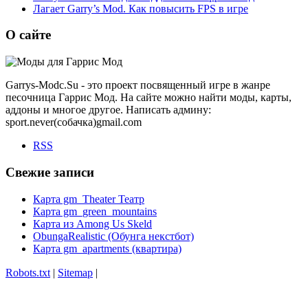
Лагает Garry’s Mod. Как повысить FPS в игре
О сайте
Garrys-Modc.Su - это проект посвященный игре в жанре
песочница Гаррис Мод. На сайте можно найти моды, карты,
аддоны и многое другое. Написать админу:
sport.never(собачка)gmail.com
RSS
Свежие записи
Карта gm_Theater Театр
Карта gm_green_mountains
Карта из Among Us Skeld
ObungaRealistic (Обунга некстбот)
Карта gm_apartments (квартира)
Robots.txt
|
Sitemap
|