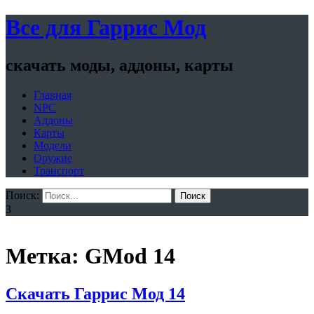
Все для Гаррис Мод
скачать моды, аддоны, карты
Главная
NPC
Аддоны
Карты
Модели
Оружие
Транспорт
Поиск:
Поиск
3
Метка: GMod 14
Скачать Гаррис Мод 14