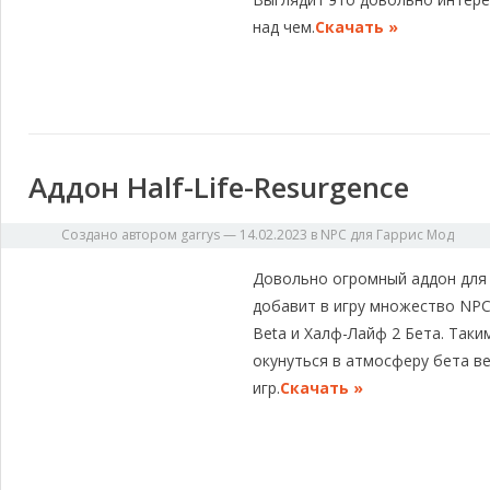
над чем.
Скачать »
Аддон Half-Life-Resurgence
Создано автором
garrys
—
14.02.2023
в
NPC для Гаррис Мод
Довольно огромный аддон для 
добавит в игру множество NPC и
Beta и Халф-Лайф 2 Бета. Так
окунуться в атмосферу бета в
игр.
Скачать »