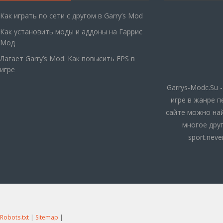
Как играть по сети с другом в Garry’s Mod
Как установить моды и аддоны на Гаррис
Мод
Лагает Garry’s Mod. Как повысить FPS в
игре
Garrys-Modc.Su 
игре в жанре п
сайте можно най
многое друг
sport.nev
Robots.txt
|
Sitemap
|