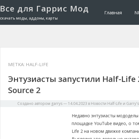
Все для Гаррис Мод
Главная
N
скачать моды, аддоны, карты
МЕТКА: HALF-LIFE
Энтузиасты запустили Half-Life
Source 2
Создано автором
garrys
—
14.04.2023
в
Новости Half-Life и Garry'
Недавно энтузиасты мододелы
площадке YouTube видео, о том
Life 2 на новом движке компании
Выглядит это довольно интере