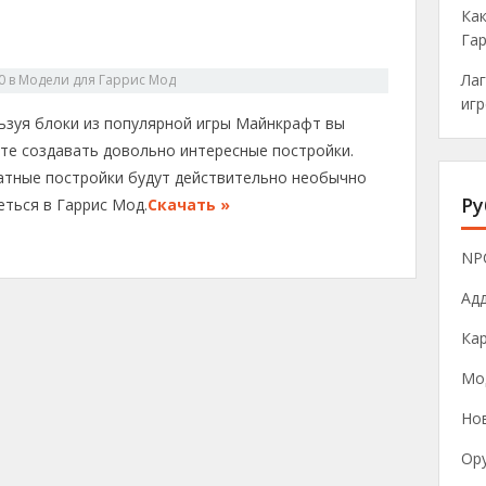
Как
Га
Лаг
0
в
Модели для Гаррис Мод
игр
ьзуя блоки из популярной игры Майнкрафт вы
те создавать довольно интересные постройки.
атные постройки будут действительно необычно
Ру
еться в Гаррис Мод.
Скачать »
NP
Ад
Ка
Мо
Нов
Ор