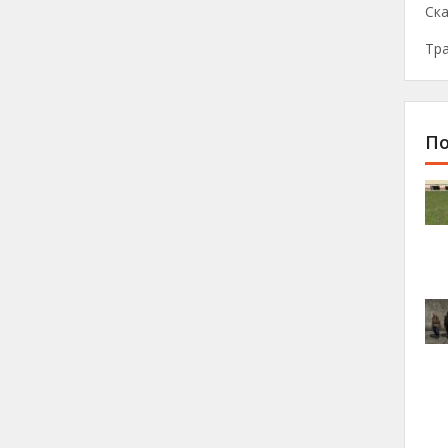
Ска
Тр
По