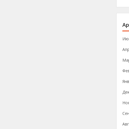
Ар
Ию
Ап
Ма
Фе
Янв
Де
Но
Се
Авг