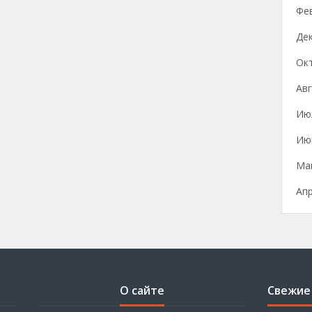
Фе
Де
Ок
Авг
Ию
Ию
Ма
Ап
О сайте
Свежие