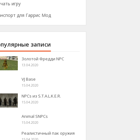
чать игру
анспорт для Гаррис Мод
пулярные записи
Золотой Фредди NPC
13.04.2020
VJ Base
15.04.2020
NPCs из S.T.A.L.K.E.R.
15.04.2020
Animal SNPCs
15.04.2020
Реалистичный пак оружия
15.04.2020