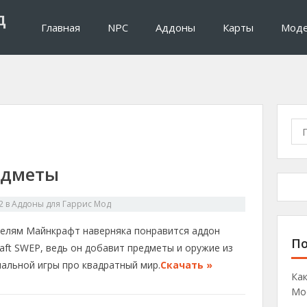
д
Главная
NPC
Аддоны
Карты
Мод
П
о
и
едметы
с
к
:
2
в
Аддоны для Гаррис Мод
елям Майнкрафт наверняка понравится аддон
По
aft SWEP, ведь он добавит предметы и оружие из
нальной игры про квадратный мир.
Скачать »
Как
Mo