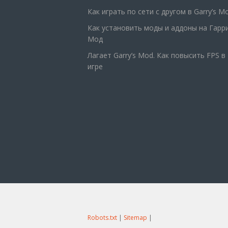
Как играть по сети с другом в Garry’s M
Как установить моды и аддоны на Гарр
Мод
Лагает Garry’s Mod. Как повысить FPS в
игре
Robots.txt
|
Sitemap
|