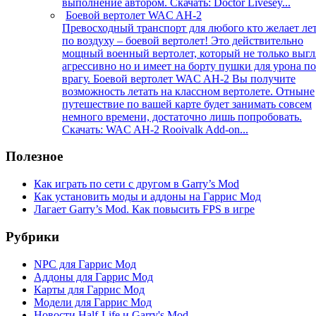
выполнение автором. Скачать: Doctor Livesey...
Боевой вертолет WAC AH-2
Превосходный транспорт для любого кто желает ле
по воздуху – боевой вертолет! Это действительно
мощный военный вертолет, который не только выгл
агрессивно но и имеет на борту пушки для урона по
врагу. Боевой вертолет WAC AH-2 Вы получите
возможность летать на классном вертолете. Отныне
путешествие по вашей карте будет занимать совсем
немного времени, достаточно лишь попробовать.
Скачать: WAC AH-2 Rooivalk Add-on...
Полезное
Как играть по сети с другом в Garry’s Mod
Как установить моды и аддоны на Гаррис Мод
Лагает Garry’s Mod. Как повысить FPS в игре
Рубрики
NPC для Гаррис Мод
Аддоны для Гаррис Мод
Карты для Гаррис Мод
Модели для Гаррис Мод
Новости Half-Life и Garry's Mod