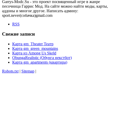
Garrys-Modc.Su - это проект посвященный игре в жанре
песочница Гаррис Мод. На сайте можно найти моды, карты,
аддоны и многое другое. Написать админу:
sport.never(собачка)gmail.com
RSS
Свежие записи
Карта gm_Theater Театр
Карта gm_green_mountains
Карта из Among Us Skeld
ObungaRealistic (Обунга некстбот)
Карта gm_apartments (квартира)
Robots.txt
|
Sitemap
|