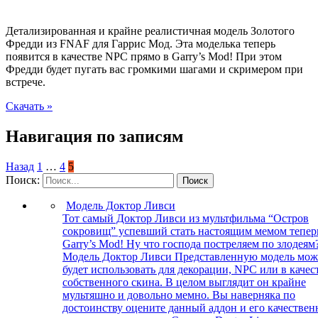
Детализированная и крайне реалистичная модель Золотого
Фредди из FNAF для Гаррис Мод. Эта моделька теперь
появится в качестве NPC прямо в Garry’s Mod! При этом
Фредди будет пугать вас громкими шагами и скримером при
встрече.
Скачать »
Навигация по записям
Назад
1
…
4
5
Поиск:
Поиск
Модель Доктор Ливси
Тот самый Доктор Ливси из мультфильма “Остров
сокровищ” успевший стать настоящим мемом тепер
Garry’s Mod! Ну что господа постреляем по злодеям
Модель Доктор Ливси Представленную модель мо
будет использовать для декорации, NPC или в качес
собственного скина. В целом выглядит он крайне
мультяшно и довольно мемно. Вы наверняка по
достоинству оцените данный аддон и его качествен