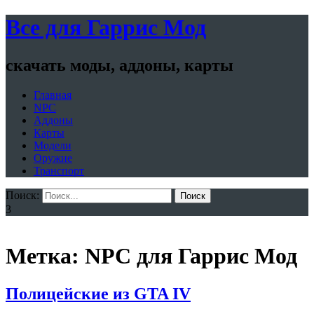
Все для Гаррис Мод
скачать моды, аддоны, карты
Главная
NPC
Аддоны
Карты
Модели
Оружие
Транспорт
Поиск:
Поиск
3
Метка: NPC для Гаррис Мод
Полицейские из GTA IV