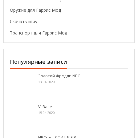
Оружие для Гаррис Мод
Скачать игру
Транспорт для Гаррис Мод
Популярные записи
Золотой Фредди NPC
13.04.2020
VJ Base
15.04.2020
NPCs из S.T.A.L.K.E.R.