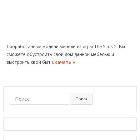
Проработанные модели мебели из игры The Sims 2. Вы
сможете обустроить свой дом данной мебелью и
выстроить свой быт.
Скачать »
П
Поиск
о
и
с
к
: