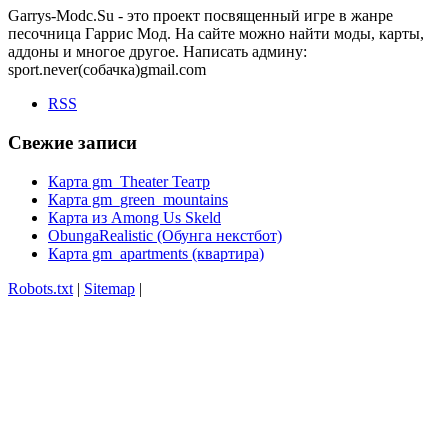
Garrys-Modc.Su - это проект посвященный игре в жанре
песочница Гаррис Мод. На сайте можно найти моды, карты,
аддоны и многое другое. Написать админу:
sport.never(собачка)gmail.com
RSS
Свежие записи
Карта gm_Theater Театр
Карта gm_green_mountains
Карта из Among Us Skeld
ObungaRealistic (Обунга некстбот)
Карта gm_apartments (квартира)
Robots.txt
|
Sitemap
|