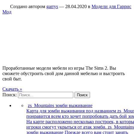
Создано автором
garrys
—
28.04.2020
в
Модели для Гаррис
Мод
Проработанные модели мебели из игры The Sims 2. Вы
сможете обустроить свой дом данной мебелью и выстроить
свой быт.
Скачать »
Поиск:
Поиск
zs_Mountains зомби выживание
Карта для зомби выживания под названием zs_Moun
понравится всем кто хочет попробовать дать бой зо
На карте расположено несколько построек, в котор
игроки смогут укрыться от атак зомби. zs_Mountains
зомби выживание Прежде всего вам стоит занять