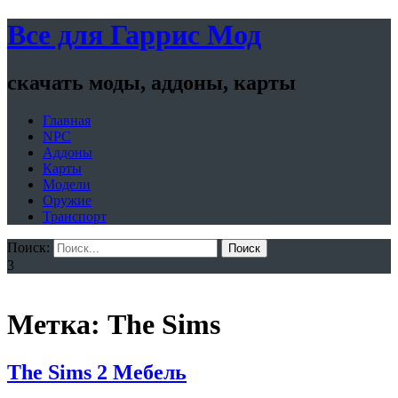
Все для Гаррис Мод
скачать моды, аддоны, карты
Главная
NPC
Аддоны
Карты
Модели
Оружие
Транспорт
Поиск:
Поиск
3
Метка: The Sims
The Sims 2 Мебель