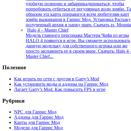
удобную позицию и забаррикадироваться, чтобы
попробовать отбиться от регулярных волн зомби. Т
образом эта карта понравится всем любителям карт
зомби выживания в Гаррис Мод. Установка Распаку
полученный архив в папку maps. Скачать zs_Mountai
Halo 4 – Master Chief
Модель главного персонажа Мастера Чифа из игры
HALO 4 появится в игре. Вы сможете использовать
данную модельку для собственного игрока или же
просто заспавнить ее в своем мире. Скачать: Halo 4 
Master Chief...
Полезное
Как играть по сети с другом в Garry’s Mod
Как установить моды и аддоны на Гаррис Мод
Лагает Garry’s Mod. Как повысить FPS в игре
Рубрики
NPC для Гаррис Мод
Аддоны для Гаррис Мод
Карты для Гаррис Мод
Модели для Гаррис Мод